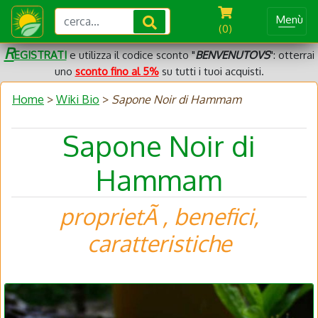
Menù
(0)
R
EGISTRATI
e utilizza il codice sconto "
BENVENUTOVS
": otterrai
uno
sconto fino al 5%
su tutti i tuoi acquisti.
Home
>
Wiki Bio
>
Sapone Noir di Hammam
Sapone Noir di
Hammam
proprietÃ , benefici,
caratteristiche