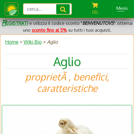
Menù
(0)
R
EGISTRATI
e utilizza il codice sconto "
BENVENUTOVS
": otterrai
uno
sconto fino al 5%
su tutti i tuoi acquisti.
Home
>
Wiki Bio
>
Aglio
Aglio
proprietÃ , benefici,
caratteristiche