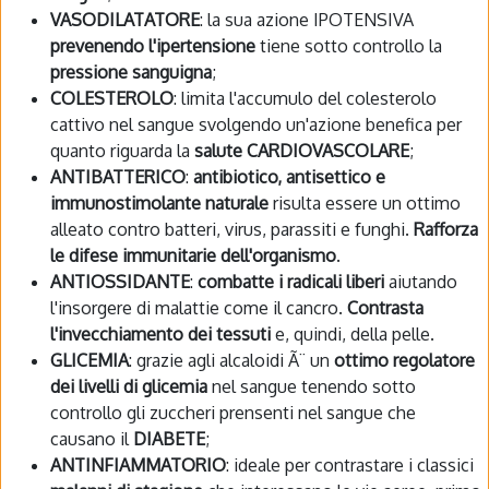
VASODILATATORE
: la sua azione IPOTENSIVA
prevenendo l'ipertensione
tiene sotto controllo la
pressione sanguigna
;
COLESTEROLO
: limita l'accumulo del colesterolo
cattivo nel sangue svolgendo un'azione benefica per
quanto riguarda la
salute CARDIOVASCOLARE
;
ANTIBATTERICO
:
antibiotico, antisettico e
immunostimolante naturale
risulta essere un ottimo
alleato contro batteri, virus, parassiti e funghi.
Rafforza
le difese immunitarie dell'organismo
.
ANTIOSSIDANTE
:
combatte i radicali liberi
aiutando
l'insorgere di malattie come il cancro.
Contrasta
l'invecchiamento dei tessuti
e, quindi, della pelle.
GLICEMIA
: grazie agli alcaloidi Ã¨ un
ottimo regolatore
dei livelli di glicemia
nel sangue tenendo sotto
controllo gli zuccheri prensenti nel sangue che
causano il
DIABETE
;
ANTINFIAMMATORIO
: ideale per contrastare i classici