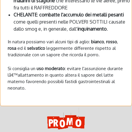
malanni di stagione
che interessano le vie aeree, primo
fra tutti il RAFFREDDORE
CHELANTE
:
combatte l'accumulo dei metalli pesanti
come quelli presenti nelle POLVERI SOTTILI causate
dallo smog e, in generale, dall'
inquinamento
.
In natura possiamo vari alcuni tipi di aglio:
bianco
,
rosso
,
rosa
ed il
selvatico
leggermente differente rispetto al
tradizionale con un sapore che ricorda il porro.
Si consiglia un
uso moderato
: evitare l'assunzione durante
lâ€™allattamento in quanto altera il sapore del latte
materno favorendo possibili fastidi gastrointestinali al
neonato.